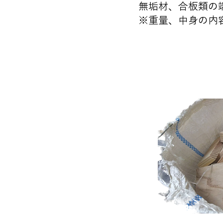
​無垢材、合板類の
​※重量、中身の