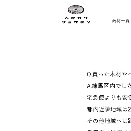
商材一覧
​Q.買った木材
A.練馬区内でし
​宅急便よりも安
都内近隣地域は2,
その他地域へは