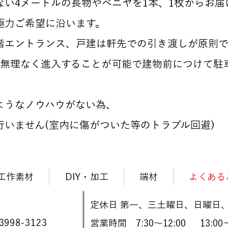
ない4メートルの長物やベニヤを1本、1枚からお届
極力ご希望に沿います。
階エントランス、戸建は軒先での引き渡しが原則で
が無理なく進入することが可能で建物前に
つけて駐
ようなノウハウがない為​、
行いません(室内に傷がついた等のトラブル回避)
工作素材
DIY・加工
端材
よくある
​定休日 第一、三土曜日、日曜日
3998-3123
​営業時間 7:30～12:00 13:00